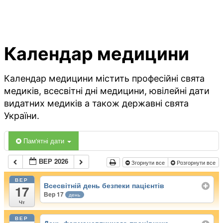
Календар медицини
Календар медицини містить професійні свята
медиків, всесвітні дні медицини, ювілейні дати
видатних медиків а також державні свята
України.
Пам'ятні дати
ВЕР 2026
Згорнути все
Розгорнути все
ВЕР
Всесвітній день безпеки пацієнтів
17
Вер 17
день
Чт
ВЕР