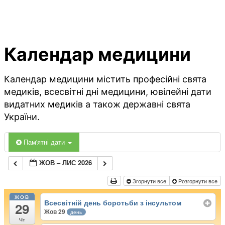
Календар медицини
Календар медицини містить професійні свята
медиків, всесвітні дні медицини, ювілейні дати
видатних медиків а також державні свята
України.
Пам'ятні дати
ЖОВ – ЛИС 2026
Згорнути все
Розгорнути все
ЖОВ
Всесвітній день боротьби з інсультом
29
Жов 29
день
Чт