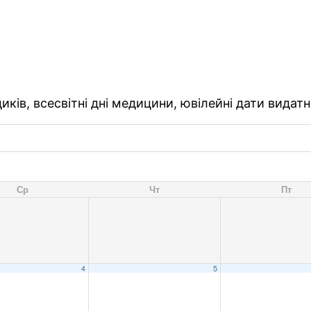
ків, всесвітні дні медицини, ювілейні дати видатн
Ср
Чт
Пт
4
5