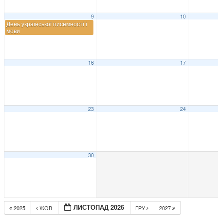
9
10
День української писемності і
мови
16
17
23
24
30
ЛИСТОПАД 2026
2025
ЖОВ
ГРУ
2027