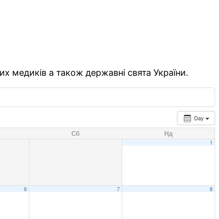
их медиків а також державні свята України.
Day
Сб
Нд
1
6
7
8