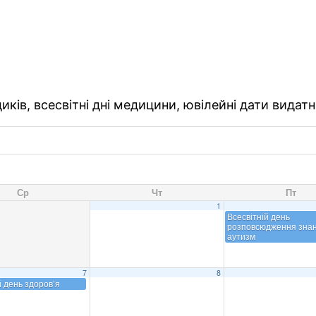
ків, всесвітні дні медицини, ювілейні дати видатн
Ср
Чт
Пт
1
Всесвітній день
розповсюдження знан
аутизм
7
8
й день здоров’я