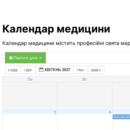
Календар медицини
Календар медицини містить професійні свята меди
Пам'ятні дати
КВІТЕНЬ 2027
2026
БЕР
ТРА
2028
Пн
Вт
5
6
Всесвітні