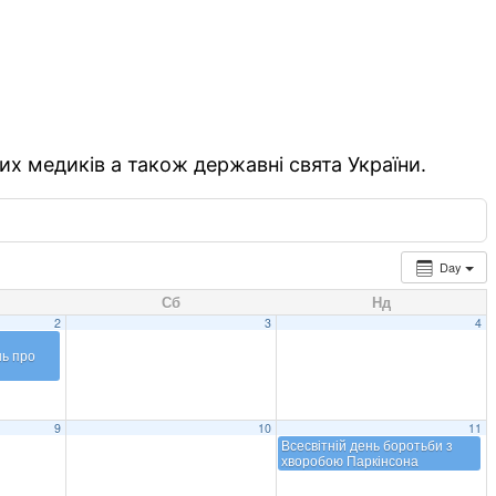
их медиків а також державні свята України.
Day
Сб
Нд
2
3
4
ь про
9
10
11
Всесвітній день боротьби з
хворобою Паркінсона