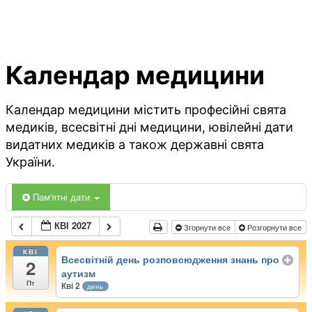
Календар медицини
Календар медицини містить професійні свята
медиків, всесвітні дні медицини, ювілейні дати
видатних медиків а також державні свята
України.
Пам'ятні дати
КВІ 2027
Згорнути все
Розгорнути все
КВІ
Всесвітній день розповсюдження знань про
2
аутизм
Пт
Кві 2
день