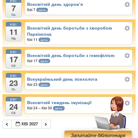
КВІ
Всесвітній день здоров’я
7
Кві 7
день
Ср
КВІ
Всесвітній день боротьби з хворобою
11
Паркінсона
Нд
Кві 11
день
КВІ
Всесвітній день боротьби з гемофілією
17
Кві 17
день
Сб
КВІ
Всеукраїнський день психолога
23
Кві 23
день
Пт
КВІ
Всесвітній тиждень імунізації
24
Кві 24 – Кві 30
день
Сб
КВІ 2027