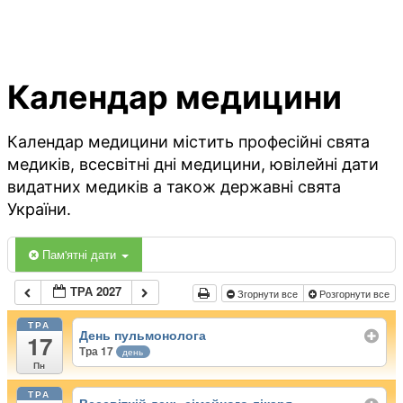
Календар медицини
Календар медицини містить професійні свята
медиків, всесвітні дні медицини, ювілейні дати
видатних медиків а також державні свята
України.
Пам'ятні дати
ТРА 2027
Згорнути все
Розгорнути все
ТРА
День пульмонолога
17
Тра 17
день
Пн
ТРА