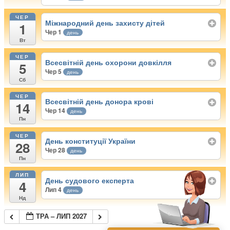
ЧЕР
Міжнародний день захисту дітей
1
Чер 1
день
Вт
ЧЕР
Всесвітній день охорони довкілля
5
Чер 5
день
Сб
ЧЕР
Всесвітній день донора крові
14
Чер 14
день
Пн
ЧЕР
День конституції України
28
Чер 28
день
Пн
ЛИП
День судового експерта
4
Лип 4
день
Нд
ТРА – ЛИП 2027