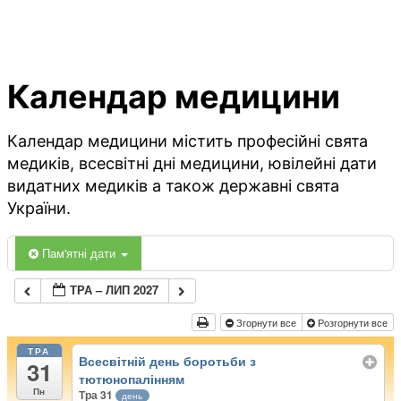
Календар медицини
Календар медицини містить професійні свята
медиків, всесвітні дні медицини, ювілейні дати
видатних медиків а також державні свята
України.
Пам'ятні дати
ТРА – ЛИП 2027
Згорнути все
Розгорнути все
ТРА
Всесвітній день боротьби з
31
тютюнопалінням
Пн
Тра 31
день