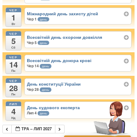
ЧЕР
Міжнародний день захисту дітей
1
Чер 1
день
Вт
ЧЕР
Всесвітній день охорони довкілля
5
Чер 5
день
Сб
ЧЕР
Всесвітній день донора крові
14
Чер 14
день
Пн
ЧЕР
День конституції України
28
Чер 28
день
Пн
ЛИП
День судового експерта
4
Лип 4
день
Нд
ТРА – ЛИП 2027