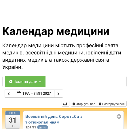
Календар медицини
Календар медицини містить професійні свята
медиків, всесвітні дні медицини, ювілейні дати
видатних медиків а також державні свята
України.
Пам'ятні дати
ТРА – ЛИП 2027
Згорнути все
Розгорнути все
ТРА
Всесвітній день боротьби з
31
тютюнопалінням
Пн
Тра 31
день