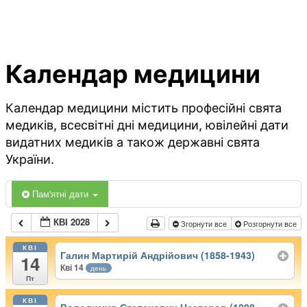
Календар медицини
Календар медицини містить професійні свята
медиків, всесвітні дні медицини, ювілейні дати
видатних медиків а також державні свята
України.
Пам'ятні дати
КВІ 2028
Згорнути все
Розгорнути все
КВІ
Галин Мартирій Андрійович (1858-1943)
14
Кві 14
день
Пт
КВІ