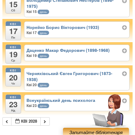
Володимир Степанович Нестеров (1898-
15
1975)
Сб
Кві 15
день
КВІ
Норейко Борис Вікторович (1933)
17
Кві 17
день
Пн
КВІ
Даценко Макар Федорович (1898-1968)
19
Кві 19
день
Ср
КВІ
Черняхівський Євген Григорович (1873-
20
1938)
Чт
Кві 20
день
КВІ
Всеукраїнський день психолога
23
Кві 23
день
Нд
КВІ 2028