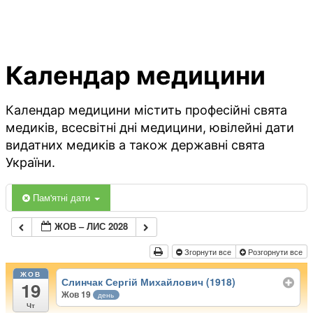
Календар медицини
Календар медицини містить професійні свята
медиків, всесвітні дні медицини, ювілейні дати
видатних медиків а також державні свята
України.
Пам'ятні дати
ЖОВ – ЛИС 2028
Згорнути все
Розгорнути все
ЖОВ
Слинчак Сергій Михайлович (1918)
19
Жов 19
день
Чт