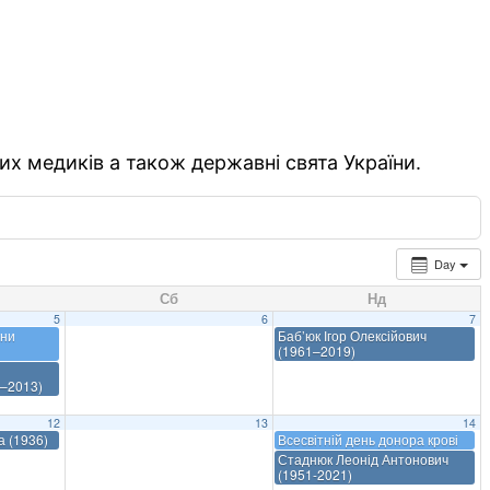
их медиків а також державні свята України.
Day
Сб
Нд
5
6
7
они
Баб’юк Ігор Олексійович
(1961–2019)
–2013)
12
13
14
а (1936)
Всесвітній день донора крові
Стаднюк Леонід Антонович
(1951-2021)