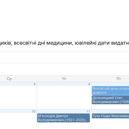
ків, всесвітні дні медицини, ювілейні дати видатн
Ср
Чт
Пт
3
4
Всесвітній день охор
довкілля
Дольницький Олег
Володимирович (1926
10
11
М’ясоєдов Дмитро
Гула Надія Максимівн
Володимирович (1931–2020)