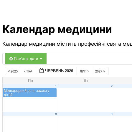
Календар медицини
Календар медицини містить професійні свята меди
Пам'ятні дати
ЧЕРВЕНЬ 2026
2025
ТРА
ЛИП
2027
Пн
Вт
1
2
Міжнародний день захисту
дітей
8
9