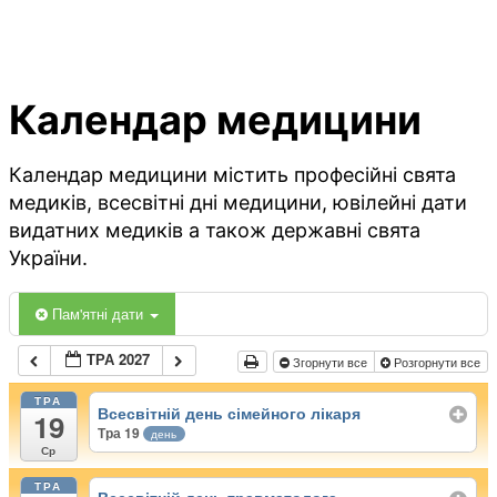
Календар медицини
Календар медицини містить професійні свята
медиків, всесвітні дні медицини, ювілейні дати
видатних медиків а також державні свята
України.
Пам'ятні дати
ТРА 2027
Згорнути все
Розгорнути все
ТРА
Всесвітній день сімейного лікаря
19
Тра 19
день
Ср
ТРА