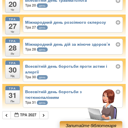
Всесвітній день травматолога
20
Тра 20
день
Чт
ТРА
Міжнародний день розсіяного склерозу
27
Тра 27
день
Чт
ТРА
Міжнародний день дій за жіноче здоров’я
28
Тра 28
день
Пт
ТРА
Всесвітній день боротьби проти астми і
30
алергії
Нд
Тра 30
день
ТРА
Всесвітній день боротьби з
31
тютюнопалінням
Пн
Тра 31
день
ТРА 2027