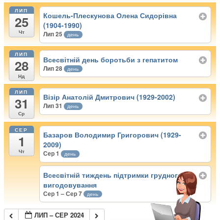
ЛИП
Кошель-Плескунова Олена Сидорівна
25
(1904-1990)
Чт
Лип 25
день
ЛИП
Всесвітній день боротьби з гепатитом
28
Лип 28
день
Нд
ЛИП
Візір Анатолій Дмитрович (1929-2002)
31
Лип 31
день
Ср
СЕР
Базаров Володимир Григорович (1929-
1
2009)
Чт
Сер 1
день
Всесвітній тиждень підтримки грудного
вигодовування
Сер 1 – Сер 7
день
ЛИП – СЕР 2024