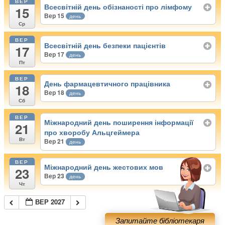
ВЕР
Всесвітній день обізнаності про лімфому
15
Вер 15
день
Ср
ВЕР
Всесвітній день безпеки пацієнтів
17
Вер 17
день
Пт
ВЕР
День фармацевтичного працівника
18
Вер 18
день
Сб
ВЕР
Міжнародний день поширення інформації
21
про хворобу Альцгеймера
Вт
Вер 21
день
ВЕР
Міжнародний день жестових мов
23
Вер 23
день
Чт
ВЕР 2027