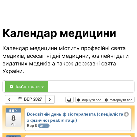
Календар медицини
Календар медицини містить професійні свята
медиків, всесвітні дні медицини, ювілейні дати
видатних медиків а також державні свята
України.
Пам'ятні дати
ВЕР 2027
Згорнути все
Розгорнути все
ВЕР
Всесвітній день фізіотерапевта (спеціаліста
8
з фізичної реабілітації)
Ср
Вер 8
день