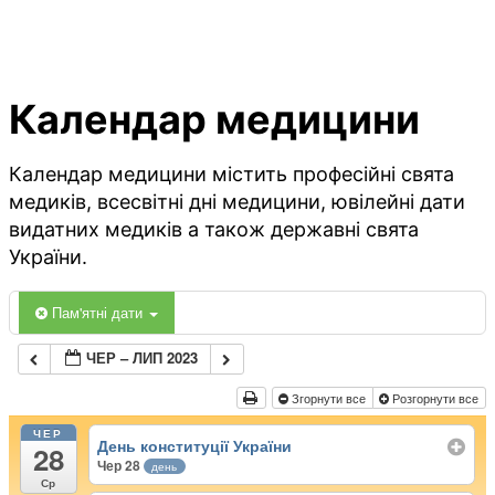
Календар медицини
Календар медицини містить професійні свята
медиків, всесвітні дні медицини, ювілейні дати
видатних медиків а також державні свята
України.
Пам'ятні дати
ЧЕР – ЛИП 2023
Згорнути все
Розгорнути все
ЧЕР
День конституції України
28
Чер 28
день
Ср