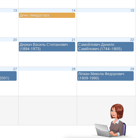
13
14
15
День ліквідатора
20
21
22
Деркач Василь Степанович
Самойлович Данило
(1894-1973)
Самійлович (1744–1805)
27
28
29
Ліпкан Микола Федорович
2001)
(1909-1990)