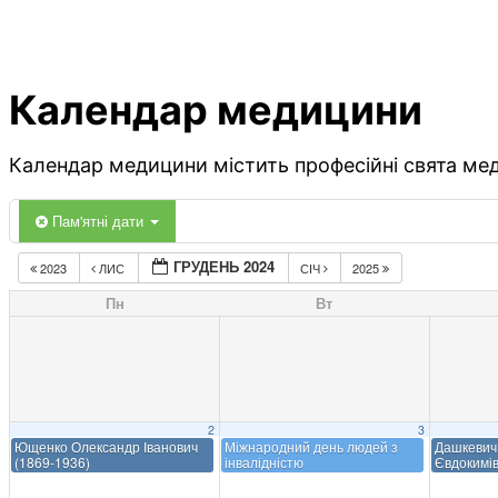
Календар медицини
Календар медицини містить професійні свята меди
Пам'ятні дати
ГРУДЕНЬ 2024
2023
ЛИС
СІЧ
2025
Пн
Вт
2
3
Ющенко Олександр Іванович
Міжнародний день людей з
Дашкевич
(1869-1936)
інвалідністю
Євдокимів