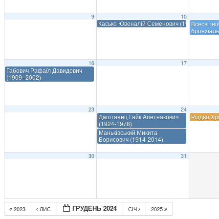
9
10
Касько Ювеналій Семенович (1914-1995)
Всесвітні
бронхіаль
16
17
Габович Рафаїл Давидович
(1909–2002)
23
24
Даштаянц Гайк Апетнакович
Різдво Хр
(1924-1978)
Маньківський Микита
Борисович (1914-2014)
30
31
ГРУДЕНЬ 2024
2023
ЛИС
СІЧ
2025