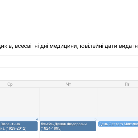
ків, всесвітні дні медицини, ювілейні дати видатн
Ср
Чт
Пт
4
5
 Валентина
Лямбль Душан Федорович
День Святого Микола
на (1929-2012)
(1824-1895)