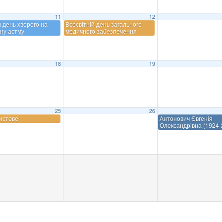
11
12
й день хворого на
Всесвітній день загального
ну астму
медичного забезпечення
18
19
25
26
истове
Антонович Євгенія
Олександрівна (1924-