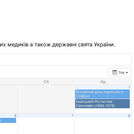
их медиків а також державні свята України.
Day
Сб
Нд
1
Всесвітній день боротьби зі
СНІДом
Кавецький Ростислав
Євгенович (1899-1978)
6
7
8
я