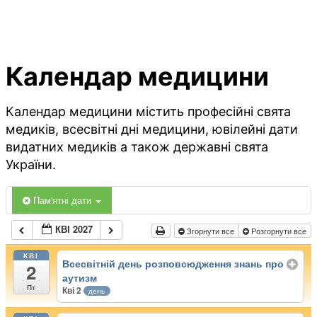
Календар медицини
Календар медицини містить професійні свята
медиків, всесвітні дні медицини, ювілейні дати
видатних медиків а також державні свята
України.
Пам'ятні дати
КВІ 2027
Згорнути все
Розгорнути все
КВІ
Всесвітній день розповсюдження знань про
2
аутизм
Пт
Кві 2
день