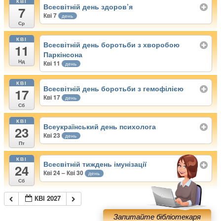
КВІ
Всесвітній день здоров’я
7
Кві 7
день
Ср
КВІ
Всесвітній день боротьби з хворобою
11
Паркінсона
Нд
Кві 11
день
КВІ
Всесвітній день боротьби з гемофілією
17
Кві 17
день
Сб
КВІ
Всеукраїнський день психолога
23
Кві 23
день
Пт
КВІ
Всесвітній тиждень імунізації
24
Кві 24 – Кві 30
день
Сб
КВІ 2027