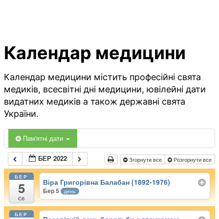
Календар медицини
Календар медицини містить професійні свята
медиків, всесвітні дні медицини, ювілейні дати
видатних медиків а також державні свята
України.
Пам'ятні дати
БЕР 2022
Згорнути все
Розгорнути все
БЕР
Віра Григорівна Балабан (1892-1976)
5
Бер 5
день
Сб
БЕР