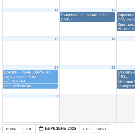
10
11
Гриценко Олена Миколаївна
Каравано
(1940)
(1925–20
Кронтовсь
Антонови
17
18
24
25
Всесвітній день боротьби з
Бужієвськ
захворюванням на
(1935)
туберкульоз
Мішалов 
День фтизіатра
Григорови
31
БЕРЕЗЕНЬ 2025
2024
ЛЮТ
КВІ
2026