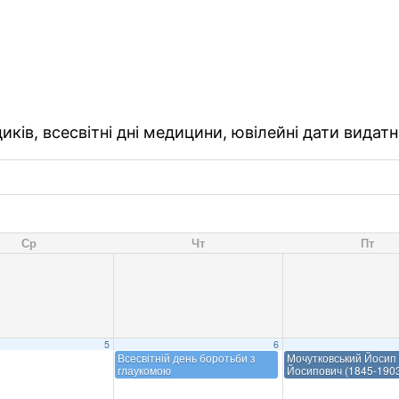
ків, всесвітні дні медицини, ювілейні дати видатн
Ср
Чт
Пт
5
6
Всесвітній день боротьби з
Мочутковський Йосип
глаукомою
Йосипович (1845-190