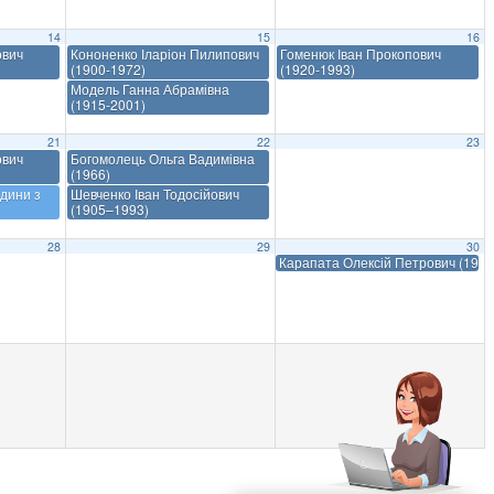
14
15
16
ович
Кононенко Іларіон Пилипович
Гоменюк Іван Прокопович
(1900-1972)
(1920-1993)
Модель Ганна Абрамівна
(1915-2001)
21
22
23
ович
Богомолець Ольга Вадимівна
(1966)
дини з
Шевченко Іван Тодосійович
(1905–1993)
28
29
30
Карапата Олексій Петрович (192