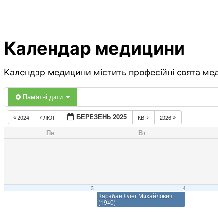
Календар медицини
Календар медицини містить професійні свята меди
Пам'ятні дати
БЕРЕЗЕНЬ 2025
2024
ЛЮТ
КВІ
2026
Пн
Вт
3
4
Карабан Олег Михайлович
(1940)