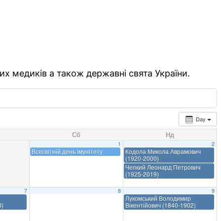
их медиків а також державні свята України.
Day
Сб
Нд
1
2
Всесвітній день імунітету
Кодола Микола Аврамович
(1920-2000)
Чепкий Леонард Петрович
(1925-2019)
7
8
9
Лукомський Володимир
3)
Вікентійович (1840-1902)