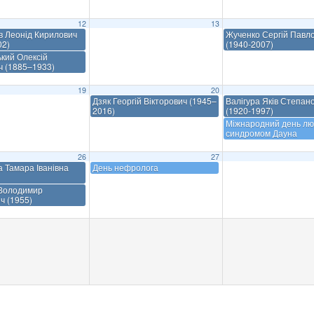
12
13
в Леонід Кирилович
Жученко Сергій Павл
02)
(1940-2007)
кий Олексій
ч (1885–1933)
19
20
Дзяк Георгій Вікторович (1945–
Валігура Яків Степан
2016)
(1920-1997)
Міжнародний день лю
синдромом Дауна
26
27
а Тамара Іванівна
День нефролога
Володимир
ч (1955)