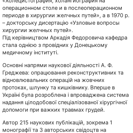
«Холецистография, холангиография на
операционном столе и в послеоперационном
периоде в хирургии желчных путей», а в 1970 р.
– докторську дисертацію «Узловые вопросы
хирургии желчных путей».
Під керівництвом Аркадія Федоровича кафедра
стала однією з провідних у Донецькому
медичному інституті.
Основні напрями наукової діяльності А. Ф.
Греджева: опрацювання реконструктивних та
відновлювальних операцій на жовчних
протоках, шлунку та кишківнику. Вперше в
Україні була розроблена і впроваджена система
надання цілодобової спеціалізованої хірургічної
допомоги при важких травмах грудей.
Автор 215 наукових публікацій, зокрема 1
монографії та 3 авторських свідоцтв на