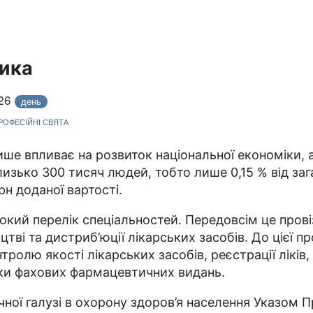
ика
026
день
ПРОФЕСІЙНІ СВЯТА
е впливає на розвиток національної економіки, а й
близько 300 тисяч людей, тобто лише 0,15 % від за
н доданої вартості.
кий перелік спеціальностей. Передовсім це провіз
цтві та дистриб’юції лікарських засобів. До цієї п
ролю якості лікарських засобів, реєстрації ліків,
ники фахових фармацевтичних видань.
ної галузі в охорону здоров’я населення Указом Пр