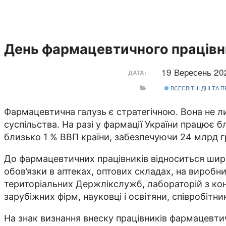
День фармацевтичного працівн
19 Вересень 2
ДАТА:
ВСЕСВІТНІ ДНІ ТА 
Фармацевтична галузь є стратегічною. Вона не лиш
суспільства. На разі у фармації України працює 
близько 1 % ВВП країни, забезпечуючи 24 млрд гр
До фармацевтичних працівників відноситься широ
обов’язки в аптеках, оптових складах, на виробни
територіальних Держлікслужб, лабораторій з конт
зарубіжних фірм, науковці і освітяни, співробіт
На знак визнання внеску працівників фармацевтич