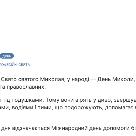
день
ПРОФЕСІЙНІ СВЯТА
 Свято святого Миколая, у народі — День Миколи,
 та православних.
и під подушками. Тому вони вірять у диво, звершу
и, водіями і тими, що подорожують, допомагає бі
о дня відзначається Міжнародний день допомоги б