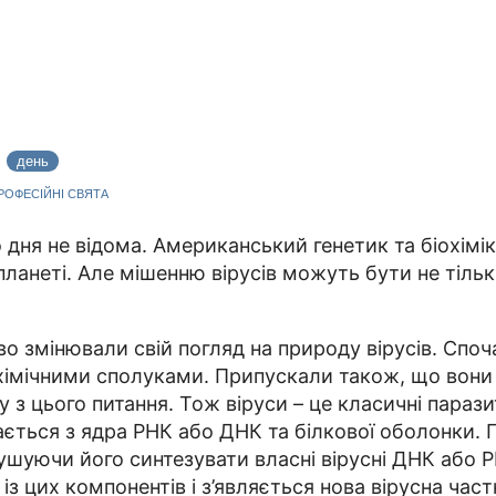
5
день
ПРОФЕСІЙНІ СВЯТА
 дня не відома. Американський генетик та біохім
анеті. Але мішенню вірусів можуть бути не тіль
во змінювали свій погляд на природу вірусів. Спо
охімічними сполуками. Припускали також, що вон
 з цього питання. Тож віруси – це класичні парази
ається з ядра РНК або ДНК та білкової оболонки. 
ушуючи його синтезувати власні вірусні ДНК або РН
із цих компонентів і з’являється нова вірусна частк