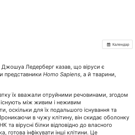
Календар
ік Джошуа Ледерберг казав, що віруси є
ки представники
Homo Sapiens
, а й тварини,
чатку їх вважали отруйними речовинами, згодом
и існують між живим і неживим
ти, оскільки для їх подальшого існування та
Проникаючи в чужу клітину, він скидає оболонку
К та вірусні білки відповідно до власного
а, готова інфікувати інші клітини. Це