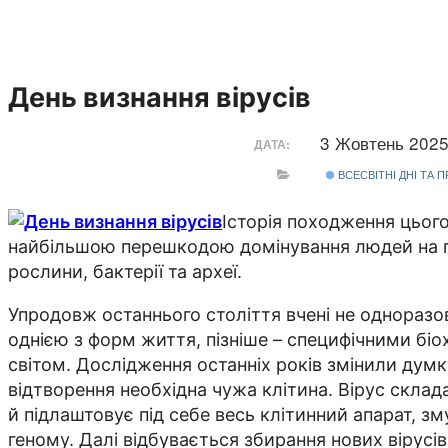
День визнання вірусів
3 Жовтень 202
ДАТА:
ВСЕСВІТНІ ДНІ ТА 
Історія походження цього
найбільшою перешкодою домінування людей на пл
рослини, бактерії та археї.
Упродовж останнього століття вчені не одноразо
однією з форм життя, пізніше – специфічними бі
світом. Дослідження останніх років змінили думку
відтворення необхідна чужа клітина. Вірус склад
й підлаштовує під себе весь клітинний апарат, зм
геному. Далі відбувається збирання нових вірусів 