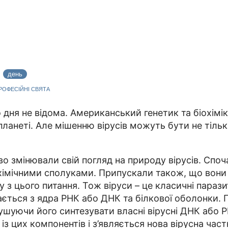
8
день
ПРОФЕСІЙНІ СВЯТА
 дня не відома. Американський генетик та біохім
анеті. Але мішенню вірусів можуть бути не тіль
во змінювали свій погляд на природу вірусів. Спо
охімічними сполуками. Припускали також, що вон
 з цього питання. Тож віруси – це класичні парази
ається з ядра РНК або ДНК та білкової оболонки. 
ушуючи його синтезувати власні вірусні ДНК або РН
із цих компонентів і з’являється нова вірусна частк