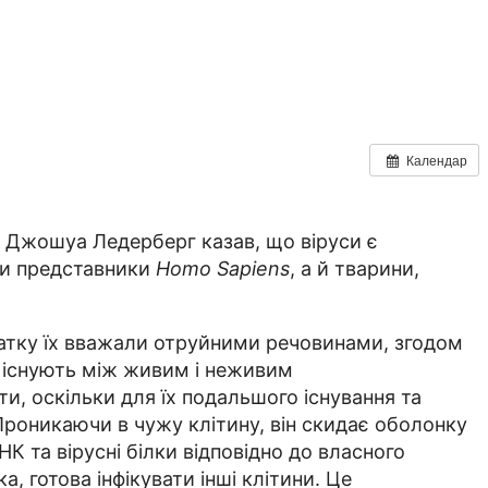
Календар
ік Джошуа Ледерберг казав, що віруси є
ки представники
Homo Sapiens
, а й тварини,
чатку їх вважали отруйними речовинами, згодом
и існують між живим і неживим
ти, оскільки для їх подальшого існування та
Проникаючи в чужу клітину, він скидає оболонку
К та вірусні білки відповідно до власного
а, готова інфікувати інші клітини. Це