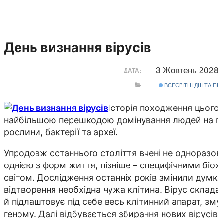
День визнання вірусів
3 Жовтень 202
ДАТА:
ВСЕСВІТНІ ДНІ ТА 
Історія походження цього
найбільшою перешкодою домінування людей на пл
рослини, бактерії та археї.
Упродовж останнього століття вчені не одноразо
однією з форм життя, пізніше – специфічними бі
світом. Дослідження останніх років змінили думку
відтворення необхідна чужа клітина. Вірус склад
й підлаштовує під себе весь клітинний апарат, зм
геному. Далі відбувається збирання нових вірусів 