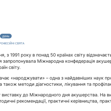
день
ПРОФЕСІЙНІ СВЯТА
я, з 1991 року в понад 50 країнах світу відзначає
дня запропонувала Міжнародна конфедерація акуше
аїн світу.
ає «народжувати» – одна з найдавніших наук про фі
а також методи діагностики, лікування та профілак
 виставку до Міжнародного дня акушерства. На ви
етодичні рекомендації, практичні керівництва, пра