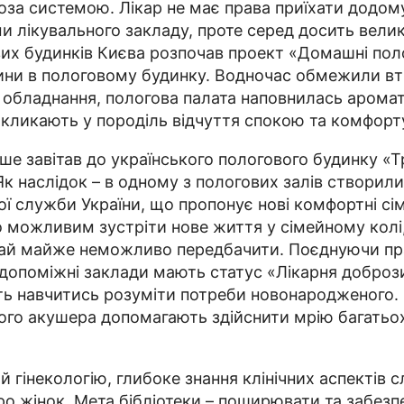
оза системою. Лікар не має права приїхати додом
ми лікувального закладу, проте серед досить вели
ових будинків Києва розпочав проект «Домашні пол
ни в пологовому будинку. Водночас обмежили втр
го обладнання, пологова палата наповнилась аром
викликають у породіль відчуття спокою та комфор
е завітав до українського пологового будинку «
Як наслідок – в одному з пологових залів створил
ї служби України, що пропонує нові комфортні сім
ало можливим зустріти нове життя у сімейному ко
чай майже неможливо передбачити. Поєднуючи пра
допоміжні заклади мають статус «Лікарня доброз
ь навчитись розуміти потреби новонародженого. 
ого акушера допомагають здійснити мрію багатьо
 гінекологію, глибоке знання клінічних аспектів 
о жінок. Мета бібліотеки – поширювати та забезп