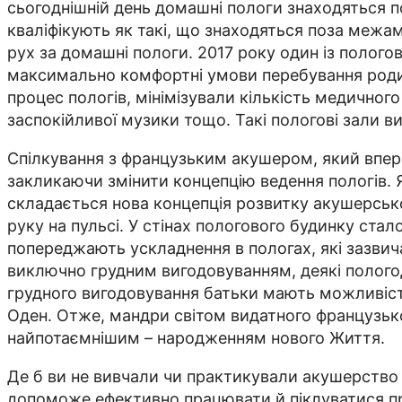
сьогоднішній день домашні пологи знаходяться п
кваліфікують як такі, що знаходяться поза межа
рух за домашні пологи. 2017 року один із полог
максимально комфортні умови перебування роди
процес пологів, мінімізували кількість медично
заспокійливої музики тощо. Такі пологові зали 
Спілкування з французьким акушером, який вперш
закликаючи змінити концепцію ведення пологів. 
складається нова концепція розвитку акушерсько
руку на пульсі. У стінах пологового будинку ст
попереджають ускладнення в пологах, які зазви
виключно грудним вигодовуванням, деякі полого
грудного вигодовування батьки мають можливіст
Оден. Отже, мандри світом видатного французьк
найпотаємнішим – народженням нового Життя.
Де б ви не вивчали чи практикували акушерство й
допоможе ефективно працювати й піклуватися пр