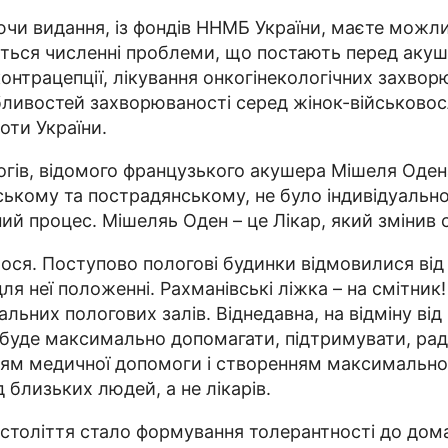
чи видання, із фондів ННМБ України, маєте можли
ься численні проблеми, що постають перед акушер
онтрацепції, лікування онкогінекологічних захвор
собливостей захворюваності серед жінок-військов
оти України.
логів, відомого французького акушера Мішеля Од
ському та пострадянському, не було індивідуально
ний процес. Мішеляь Оден – це Лікар, який змінив 
илося. Поступово пологові будинки відмовилися ві
я неї положенні. Рахманівські ліжка – на смітник
уальних пологових залів. Віднедавна, на відміну в
ку буде максимально допомагати, підтримувати, ра
ям медичної допомоги і створенням максимальног
близьких людей, а не лікарів.
століття стало формування толерантності до домаш