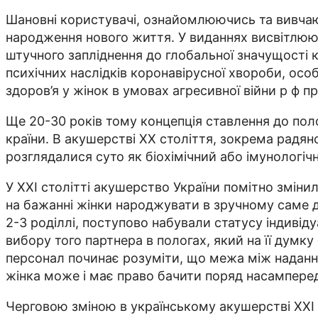
Шановні користувачі, ознайомлюючись та вивчаю
народження нового життя. У виданнях висвітлюют
штучного запліднення до глобальної значущості к
психічних наслідків коронавірусної хвороби, о
здоров’я у жінок в умовах агресивної війни р ф пр
Ще 20-30 років тому концепція ставлення до по
країни. В акушерстві XX століття, зокрема радян
розглядалися суто як біохімічний або імунологіч
У XXI столітті акушерство України помітно змін
на бажанні жінки народжувати в зручному саме дл
2-3 роділлі, поступово набували статусу індивід
вибору того партнера в пологах, який на її дум
персонал починає розуміти, що межа між наданн
жінка може і має право бачити поряд насамперед 
Черговою зміною в українському акушерстві XXI 