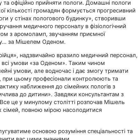
у та офіційно прийняти пологи. Домашні пологи
кої кількості громадян формується прогресивний
оги у стінах пологового будинку», створивши
учання медичного персоналу в фізіологічний
атом з аромоламп, звучанням приємної
ту… за Мішелем Оденом.
Трійця», надзвичайно вразило медичний персонал,
и всі умови «за Оденом». Таким чином
ейні умови, але водночас і дає змогу тримати
лі, при цьому професіонали контролюють та
ктику наближення до сімейних пологів з
ичлива до дитини». Завдяки консультантам з
Все це у минулому столітті розпочав Мішель
х сімей, повною мірою насолодитися
слугуватиме основою розуміння спеціальності та
ечити вас цими знаннями.