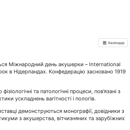
Календар
ться Міжнародний день акушерки – International
рок в Нідерландах. Конфедерацію засновано 1919
зіологічні та патологічні процеси, пов’язані з
тики ускладнень вагітності і пологів.
ставці демонструються монографії, довідники з
ктикуми з акушерства, вітчизняних та зарубіжних