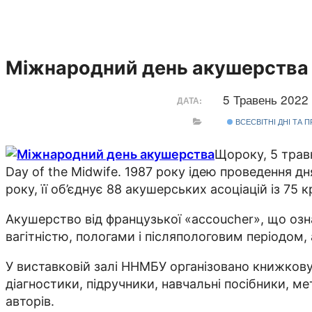
Міжнародний день акушерства
5 Травень 2022
ДАТА:
ВСЕСВІТНІ ДНІ ТА 
Щороку, 5 травн
Day of the Midwife. 1987 року ідею проведення 
року, її об’єднує 88 акушерських асоціацій із 75 кр
Акушерство від французької «accoucher», що означ
вагітністю, пологами і післяпологовим періодом, 
У виставковій залі ННМБУ організовано книжкову
діагностики, підручники, навчальні посібники, м
авторів.