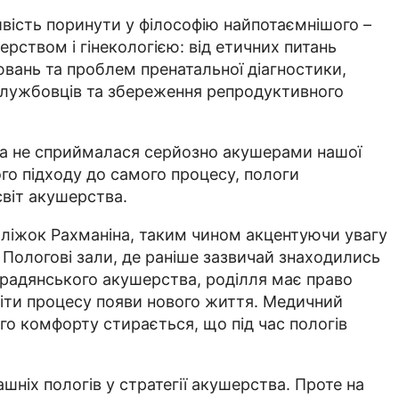
вість поринути у філософію найпотаємнішого –
ством і гінекологією: від етичних питань
ювань та проблем пренатальної діагностики,
ослужбовців та збереження репродуктивного
ена не сприймалася серйозно акушерами нашої
го підходу до самого процесу, пологи
світ акушерства.
д ліжок Рахманіна, таким чином акцентуючи увагу
! Пологові зали, де раніше зазвичай знаходились
ід радянського акушерства, роділля має право
діти процесу появи нового життя. Медичний
о комфорту стирається, що під час пологів
ніх пологів у стратегії акушерства. Проте на