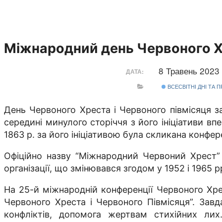
Міжнародний день Червоного Хр
8 Травень 2023
ДАТА:
ВСЕСВІТНІ ДНІ ТА 
День Червоного Хреста і Червоного півмісяця з
середині минулого сторіччя з його ініціативи в
1863 р. за його ініціативою була скликана конф
Офіційно назву “Міжнародний Червоний Хрест” 
організації, що змінювався згодом у 1952 і 1965 р
На 25-й міжнародній конференції Червоного Хрес
Червоного Хреста і Червоного Півмісяця”. Завд
конфліктів, допомога жертвам стихійних лих.