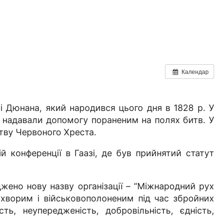
Календар
і Дюнана, який народився цього дня в 1828 р. У
кі надавали допомогу пораненим на полях битв. У
тву Червоного Хреста.
 конференції в Гаазі, де був прийнятий статут
джено нову назву організації – “Міжнародний рух
, хворим і військовополоненим під час збройних
ь, неупередженість, добровільність, єдність,