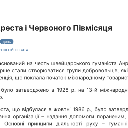
еста і Червоного Півмісяця
день
ПРОФЕСІЙНІ СВЯТА
аснований на честь швейцарського гуманіста Анр
перше стали створюватися групи добровольців, я
еренція, що поклала початок міжнародному товарис
було затверджено в 1928 р. на 13-й міжнародній
р.
та, що відбулася в жовтні 1986 р., було затвер
ання організації – надання допомоги пораненим
 Основні принципи діяльності руху – гуманніст