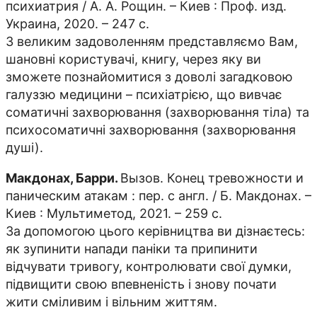
психиатрия / А. А. Рощин. – Киев : Проф. изд.
Украина, 2020. – 247 с.
З великим задоволенням представляємо Вам,
шановні користувачі, книгу, через яку ви
зможете познайомитися з доволі загадковою
галуззю медицини – психіатрією, що вивчає
соматичні захворювання (захворювання тіла) та
психосоматичні захворювання (захворювання
душі).
Макдонах, Барри.
Вызов. Конец тревожности и
паническим атакам : пер. с англ. / Б. Макдонах. –
Киев : Мультиметод, 2021. – 259 с.
За допомогою цього керівництва ви дізнаєтесь:
як зупинити напади паніки та припинити
відчувати тривогу, контролювати свої думки,
підвищити свою впевненість і знову почати
жити сміливим і вільним життям.