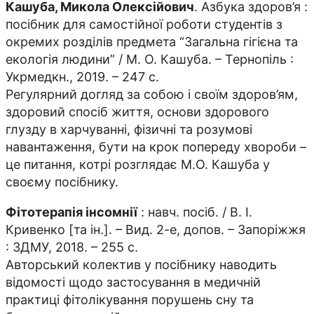
Кашуба, Микола Олексійович
. Азбука здоров’я :
посібник для самостійної роботи студентів з
окремих розділів предмета “Загальна гігієна та
екологія людини” / М. О. Кашуба. – Тернопіль :
Укрмедкн., 2019. – 247 с.
Регулярний догляд за собою і своїм здоров’ям,
здоровий спосіб життя, основи здорового
глузду в харчуванні, фізичні та розумові
навантаження, бути на крок попереду хвороби –
це питання, котрі розглядає М.О. Кашуба у
своєму посібнику.
Фітотерапія інсомнії
: навч. посіб. / В. І.
Кривенко [та ін.]. – Вид. 2-е, допов. – Запоріжжя
: ЗДМУ, 2018. – 255 с.
Авторський колектив у посібнику наводить
відомості щодо застосування в медичній
практиці фітолікування порушень сну та