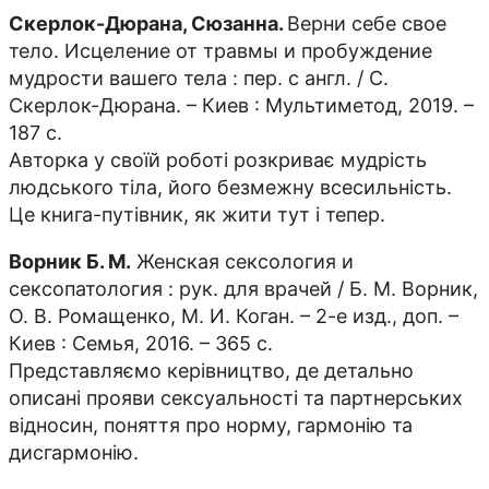
Скерлок-Дюрана, Сюзанна.
Верни себе свое
тело. Исцеление от травмы и пробуждение
мудрости вашего тела : пер. с англ. / С.
Скерлок-Дюрана. – Киев : Мультиметод, 2019. –
187 с.
Авторка у своїй роботі розкриває мудрість
людського тіла, його безмежну всесильність.
Це книга-путівник, як жити тут і тепер.
Ворник Б. М.
Женская сексология и
сексопатология : рук. для врачей / Б. М. Ворник,
О. В. Ромащенко, М. И. Коган. – 2-е изд., доп. –
Киев : Семья, 2016. – 365 с.
Представляємо керівництво, де детально
описані прояви сексуальності та партнерських
відносин, поняття про норму, гармонію та
дисгармонію.