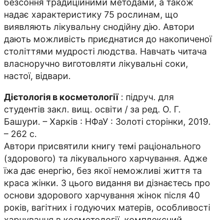
безсоння традиційними методами, а також
надає характеристику 75 рослинам, що
виявляють лікувальну снодійну дію. Автори
дають можливість приєднатися до накопиченої
століттями мудрості людства. Навчать читача
власноручно виготовляти лікувальні соки,
настої, відвари.
Дієтологія в косметології
: підруч. для
студентів закл. вищ. освіти / за ред. О. Г.
Башури. – Харків : НФаУ : Золоті сторінки, 2019.
– 262 с.
Автори присвятили книгу темі раціонального
(здорового) та лікувального харчування. Адже
їжа дає енергію, без якої неможливі життя та
краса жінки. З цього видання ви дізнаєтесь про
основи здорового харчування жінок після 40
років, вагітних і годуючих матерів, особливості
харчування в косметології, комплексний