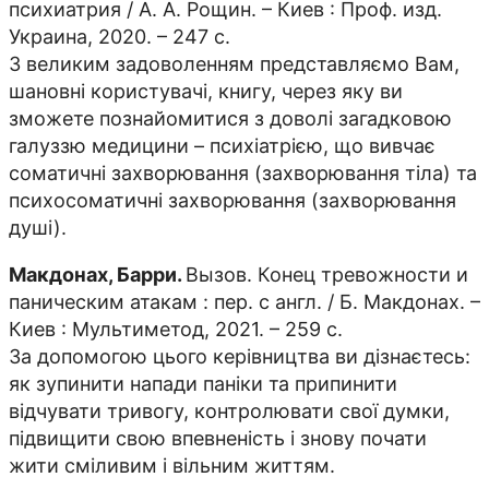
психиатрия / А. А. Рощин. – Киев : Проф. изд.
Украина, 2020. – 247 с.
З великим задоволенням представляємо Вам,
шановні користувачі, книгу, через яку ви
зможете познайомитися з доволі загадковою
галуззю медицини – психіатрією, що вивчає
соматичні захворювання (захворювання тіла) та
психосоматичні захворювання (захворювання
душі).
Макдонах, Барри.
Вызов. Конец тревожности и
паническим атакам : пер. с англ. / Б. Макдонах. –
Киев : Мультиметод, 2021. – 259 с.
За допомогою цього керівництва ви дізнаєтесь:
як зупинити напади паніки та припинити
відчувати тривогу, контролювати свої думки,
підвищити свою впевненість і знову почати
жити сміливим і вільним життям.