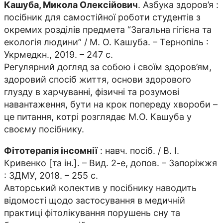
Кашуба, Микола Олексійович
. Азбука здоров’я :
посібник для самостійної роботи студентів з
окремих розділів предмета “Загальна гігієна та
екологія людини” / М. О. Кашуба. – Тернопіль :
Укрмедкн., 2019. – 247 с.
Регулярний догляд за собою і своїм здоров’ям,
здоровий спосіб життя, основи здорового
глузду в харчуванні, фізичні та розумові
навантаження, бути на крок попереду хвороби –
це питання, котрі розглядає М.О. Кашуба у
своєму посібнику.
Фітотерапія інсомнії
: навч. посіб. / В. І.
Кривенко [та ін.]. – Вид. 2-е, допов. – Запоріжжя
: ЗДМУ, 2018. – 255 с.
Авторський колектив у посібнику наводить
відомості щодо застосування в медичній
практиці фітолікування порушень сну та