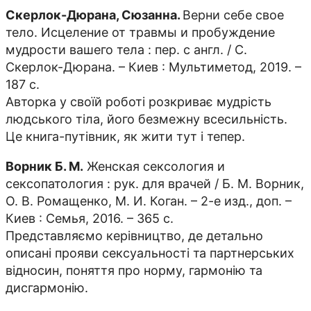
Скерлок-Дюрана, Сюзанна.
Верни себе свое
тело. Исцеление от травмы и пробуждение
мудрости вашего тела : пер. с англ. / С.
Скерлок-Дюрана. – Киев : Мультиметод, 2019. –
187 с.
Авторка у своїй роботі розкриває мудрість
людського тіла, його безмежну всесильність.
Це книга-путівник, як жити тут і тепер.
Ворник Б. М.
Женская сексология и
сексопатология : рук. для врачей / Б. М. Ворник,
О. В. Ромащенко, М. И. Коган. – 2-е изд., доп. –
Киев : Семья, 2016. – 365 с.
Представляємо керівництво, де детально
описані прояви сексуальності та партнерських
відносин, поняття про норму, гармонію та
дисгармонію.