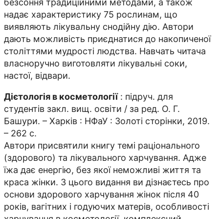
безсоння традиційними методами, а також
надає характеристику 75 рослинам, що
виявляють лікувальну снодійну дію. Автори
дають можливість приєднатися до накопиченої
століттями мудрості людства. Навчать читача
власноручно виготовляти лікувальні соки,
настої, відвари.
Дієтологія в косметології
: підруч. для
студентів закл. вищ. освіти / за ред. О. Г.
Башури. – Харків : НФаУ : Золоті сторінки, 2019.
– 262 с.
Автори присвятили книгу темі раціонального
(здорового) та лікувального харчування. Адже
їжа дає енергію, без якої неможливі життя та
краса жінки. З цього видання ви дізнаєтесь про
основи здорового харчування жінок після 40
років, вагітних і годуючих матерів, особливості
харчування в косметології, комплексний