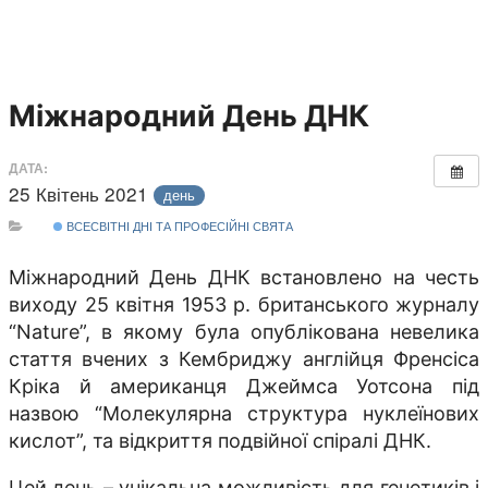
Міжнародний День ДНК
ДАТА:
25 Квітень 2021
день
ВСЕСВІТНІ ДНІ ТА ПРОФЕСІЙНІ СВЯТА
Міжнародний День ДНК встановлено на честь
виходу 25 квітня 1953 р. британського журналу
“Nature”, в якому була опублікована невелика
стаття вчених з Кембриджу англійця Френсіса
Кріка й американця Джеймса Уотсона під
назвою “Молекулярна структура нуклеїнових
кислот”, та відкриття подвійної спіралі ДНК.
Цей день – унікальна можливість для генетиків і