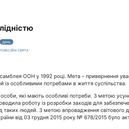
лідністю
день
ПРОФЕСІЙНІ СВЯТА
амблея ООН у 1992 році. Мета – привернення уваги 
дей із особливими потребами в життя суспільства.
особи, які мають особливі потреби. З метою усун
роводила роботу із розробки заходів для забезпеч
д таких людей. З метою впровадження світового д
країни від 03 грудня 2015 року № 678/2015 було ак