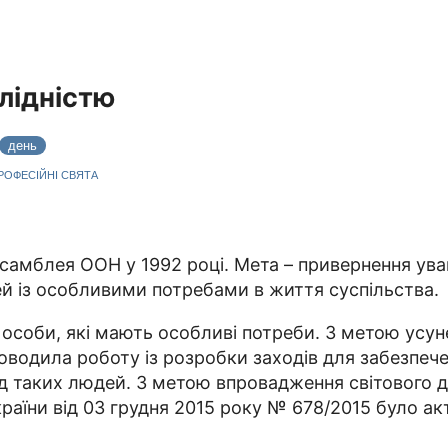
лідністю
день
ПРОФЕСІЙНІ СВЯТА
амблея ООН у 1992 році. Мета – привернення уваги 
дей із особливими потребами в життя суспільства.
особи, які мають особливі потреби. З метою усун
роводила роботу із розробки заходів для забезпеч
д таких людей. З метою впровадження світового д
країни від 03 грудня 2015 року № 678/2015 було ак