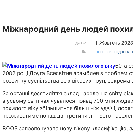
Міжнародний день людей похил
1 Жовтень 202
ДАТА:
ВСЕСВІТНІ ДНІ ТА 
50-а с
2002 році Друга Всесвітня асамблея з проблем 
розвитку суспільства всіх вікових груп, зокрема 
За останні десятиліття склад населення світу різк
в усьому світі налічувалося понад 700 млн людей 
похилого віку збільшиться більш ніж удвічі, дос
проживатиме понад дві третини літнього населення
ВООЗ запропонувала нову вікову класифікацію, за 