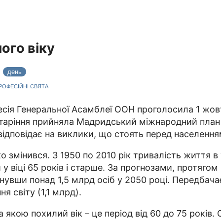
ого віку
3
день
ПРОФЕСІЙНІ СВЯТА
есія Генеральної Асамблеї ООН проголосила 1 жов
старіння прийняла Мадридський міжнародний план 
відповідає на виклики, що стоять перед населенням
о змінився. З 1950 по 2010 рік тривалість життя в 
у ​​віці 65 років і старше. За прогнозами, протяго
ягнувши понад 1,5 млрд осіб у 2050 році. Передбач
 світу (1,1 млрд).
якою похилий вік – це період від 60 до 75 років. 