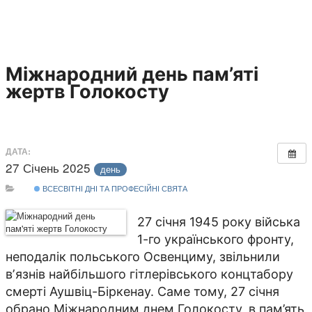
Міжнародний день пам’яті
жертв Голокосту
ДАТА:
27 Січень 2025
день
ВСЕСВІТНІ ДНІ ТА ПРОФЕСІЙНІ СВЯТА
27 січня 1945 року війська
1-го українського фронту,
неподалік польського Освенциму, звільнили
вʼязнів найбільшого гітлерівського концтабору
смерті Аушвіц-Біркенау. Саме тому, 27 січня
обрано Міжнародним днем Голокосту, в пам’ять