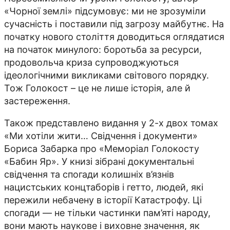
«Чорної землі» підсумовує: ми не зрозуміли
сучасність і поставили під загрозу майбутнє. На
початку нового століття доводиться оглядатися
на початок минулого: боротьба за ресурси,
продовольча криза супроводжуються
ідеологічними викликами світового порядку.
Тож Голокост – це не лише історія, але й
застереження.
Також представлено видання у 2-х двох томах
«Ми хотіли жити… Свідчення і документи»
Бориса Забарка про «Меморіал Голокосту
«Бабин Яр». У книзі зібрані документальні
свідчення та спогади колишніх в’язнів
нацистських концтаборів і гетто, людей, які
пережили небачену в історії Катастрофу. Ці
спогади — не тільки частинки пам’яті народу,
вони мають наукове і виховне значення, як