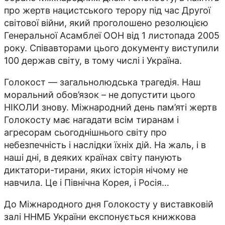
про жертв нацистського терору під час Другої
світової війни, який проголошено резолюцією
Генеральної Асамблеї ООН від 1 листопада 2005
року. Співавторами цього документу виступили
100 держав світу, в тому числі і Україна.
Голокост — загальнолюдська трагедія. Наш
моральний обов’язок – не допустити цього
НІКОЛИ знову. Міжнародний день пам’яті жертв
Голокосту має нагадати всім тиранам і
агресорам сьогоднішнього світу про
небезпечність і наслідки їхніх дій. На жаль, і в
наші дні, в деяких країнах світу панують
диктатори-тирани, яких історія нічому не
навчила. Це і Північна Корея, і Росія…
До Міжнародного дня Голокосту у виставковій
залі ННМБ України експонується книжкова