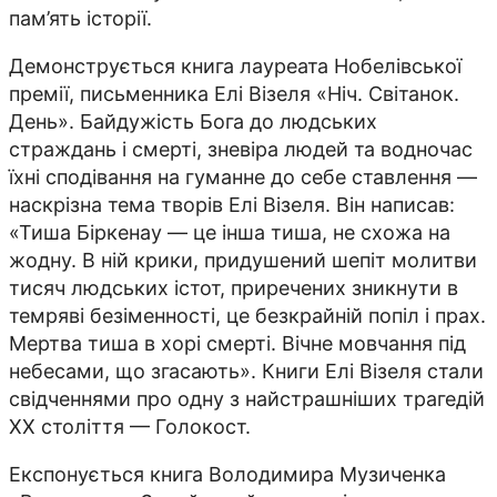
пам’ять історії.
Демонструється книга лауреата Нобелівської
премії, письменника Елі Візеля «Ніч. Світанок.
День». Байдужість Бога до людських
страждань і смерті, зневіра людей та водночас
їхні сподівання на гуманне до себе ставлення —
наскрізна тема творів Елі Візеля. Він написав:
«Тиша Біркенау — це інша тиша, не схожа на
жодну. В ній крики, придушений шепіт молитви
тисяч людських істот, приречених зникнути в
темряві безіменності, це безкрайній попіл і прах.
Мертва тиша в хорі смерті. Вічне мовчання під
небесами, що згасають». Книги Елі Візеля стали
свідченнями про одну з найстрашніших трагедій
XX століття — Голокост.
Експонується книга Володимира Музиченка