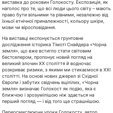
виставка до роковин Голокосту. Експозиція, як
наголос про те, що всі люди цього світу – мають
право бути вільними та рівними, незалежно від
їхньої етнічної приналежності, кольору шкіри,
мови чи віросповідання.
На виставці експонується грунтовне
дослідження історика Тімоті Снайдера «Чорна
земля», що вже встигло стати світовим
бестселером, пропонує новий погляд на
великий злочин XX століття й водночас
розкриває ризики, з якими ми стикаємося в XXI
столітті. На основі нових джерел зі Східної
Європи і забутих свідчень вцілілих, «Чорна
земля» визначає Голокост як подію, яка є
ближчою і зрозумілішою ніж здається на
перший погляд — і від того ще страшнішою.
Переосмислюючи уроки Голокосту, автор