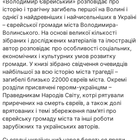
«Володимир Єврейський» розповідає про
історію і трагічну загибель першої на Волині і
однієї з найдревніших і найчисельніших в Україні
– єврейської громади міста Володимира-
Волинського. На основі великої кількості
зібраних і досліджених матеріалів та ілюстрацій
автор розповідає про особливості соціальних,
економічних і культурних умов розвитку
громади. У книзі зібрано свідчення очевидців
найбільшої за всю історію міста трагедії –
загибелі близько 22000 євреїв міста. Окремі
розділи присвячені героям-українцям –
Праведникам Народів Світу, котрі рятували
приречених на смерть євреїв, а також долі
врятованих і темі збереження пам’яті про
єврейську громаду міста та інші роботи
зарубіжних та українських авторів.
Сьогодні український народ бореться проти