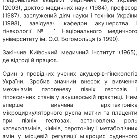
(2003), доктор медичних наук (1984), професор
(1987), заслужений діяч науки і техніки України
(1998), завідувач кафедри акушерства і
гінекології № 1 Національного медичного
університету ім. О.О. Богомольця (з 1990).
Закінчив Київський медичний інститут (1965),
де відтоді й працює.
Один з провідних учених акушерів-гінекологів
України. Зробив значний внесок у вивчення
механізмів патогенезу пізніх гестозів і
гіпоксичних станів у акушерській практиці. Ним
вперше вивчена архітектоніка
мікроциркуляторного русла матки та плаценти
при пізніх гестозах, встановлена роль
катехоламінів, кінінів, серотоніну і метаболічних
змін у місцевій регуляції мікроцис судинного