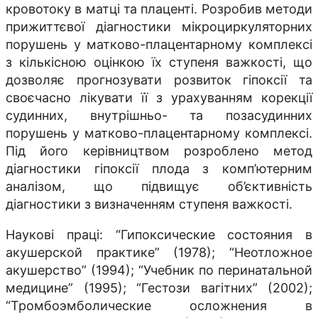
кровотоку в матці та плаценті. Розробив методи
прижиттєвої діагностики мікроциркуляторних
порушень у матково-плацентарному комплексі
з кількісною оцінкою їх ступеня важкості, що
дозволяє прогнозувати розвиток гіпоксії та
своєчасно лікувати її з урахуванням корекції
судинних, внутрішньо- та позасудинних
порушень у матково-плацентарному комплексі.
Під його керівництвом розроблено метод
діагностики гіпоксії плода з комп’ютерним
аналізом, що підвищує об’єктивність
діагностики з визначенням ступеня важкості.
Наукові праці: “Гипоксические состояния в
акушерской практике” (1978); “Неотложное
акушерство” (1994); “Учебник по перинатальной
медицине” (1995); “Гестози вагітних” (2002);
“Тромбоэмболические осложнения в