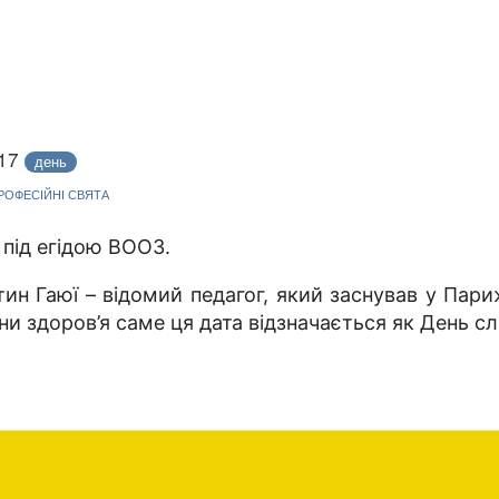
017
день
ПРОФЕСІЙНІ СВЯТА
під егідою ВООЗ.
ин Гаюї – відомий педагог, який заснував у Пари
они здоров’я саме ця дата відзначається як День сл