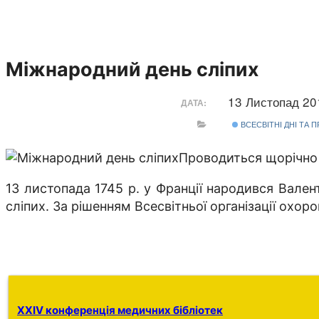
Міжнародний день сліпих
13 Листопад 2
ДАТА:
ВСЕСВІТНІ ДНІ ТА 
Проводиться щорічно 
13 листопада 1745 р. у Франції народився Валент
сліпих. За рішенням Всесвітньої організації охор
XXIV конференція медичних бібліотек