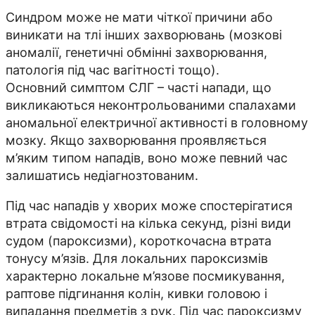
Синдром може не мати чіткої причини або
виникати на тлі інших захворювань (мозкові
аномалії, генетичні обмінні захворювання,
патологія під час вагітності тощо).
Основний симптом СЛГ – часті напади, що
викликаються неконтрольованими спалахами
аномальної електричної активності в головному
мозку. Якщо захворювання проявляється
м’яким типом нападів, воно може певний час
залишатись недіагнозтованим.
Під час нападів у хворих може спостерігатися
втрата свідомості на кілька секунд, різні види
судом (пароксизми), короткочасна втрата
тонусу м’язів. Для локальних пароксизмів
характерно локальне м’язове посмикування,
раптове підгинання колін, кивки головою і
випадання предметів з рук. Під час пароксизму