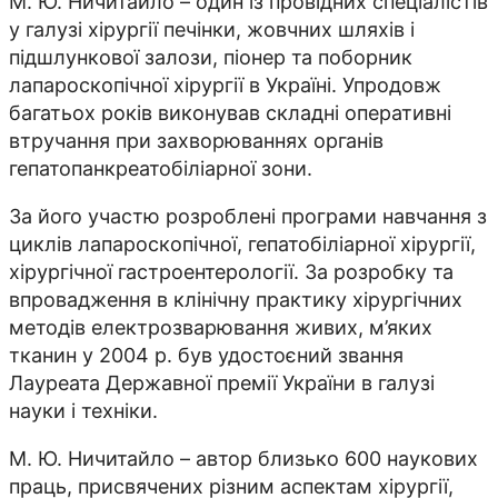
М. Ю. Ничитайло – один із провідних спеціалістів
у галузі хірургії печінки, жовчних шляхів і
підшлункової залози, піонер та поборник
лапароскопічної хірургії в Україні. Упродовж
багатьох років виконував складні оперативні
втручання при захворюваннях органів
гепатопанкреатобіліарної зони.
За його участю розроблені програми навчання з
циклів лапароскопічної, гепатобіліарної хірургії,
хірургічної гастроентерології. За розробку та
впровадження в клінічну практику хірургічних
методів електрозварювання живих, м’яких
тканин у 2004 р. був удостоєний звання
Лауреата Державної премії України в галузі
науки і техніки.
М. Ю. Ничитайло – автор близько 600 наукових
праць, присвячених різним аспектам хірургії,