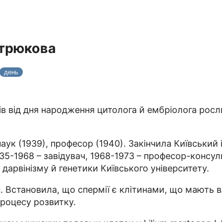
стрюкова
день
ів від дня народження цитолога й ембріолога росли
наук (1939), професор (1940). Закінчила Київський і
5-1968 – завідувач, 1968-1973 – професор-консульт
 дарвінізму й генетики Київського університету.
. Встановила, що спермії є клітинами, що мають в
процесу розвитку.