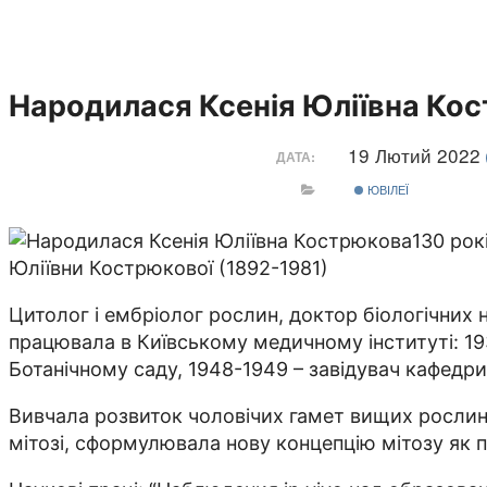
Народилася Ксенія Юліївна Ко
19 Лютий 2022
ДАТА:
ЮВІЛЕЇ
130 рок
Юліївни Кострюкової (1892-1981)
Цитолог і ембріолог рос­­лин, доктор біологічних 
працювала в Київському медичному інституті: 193
Ботанічному саду, 1948-1949 – завідувач кафедри
Вивчала розвиток чоловічих гамет вищих рос­­лин
мітозі, сформулювала нову концепцію мітозу як 