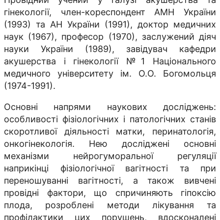
гінекології, член-кореспондент АМН України
(1993) та АН України (1991), доктор медичних
наук (1967), професор (1970), заслужений діяч
науки України (1989), завідувач кафедри
акушерства і гінекології №1 Національного
медичного університету ім. О.О. Богомольця
(1974-1991).
Основні напрями наукових досліджень:
особливості фізіологічних і патологічних станів
скоротливої діяльності матки, перинатологія,
онкогінекологія. Нею досліджені основні
механізми нейрогуморальної регуляції
наприкінці фізіологічної вагітності та при
переношуванні вагітності, а також вивчені
провідні фактори, що спричиняють гіпоксію
плода, розроблені методи лікування та
профілактики цих порушень, вдосконалені