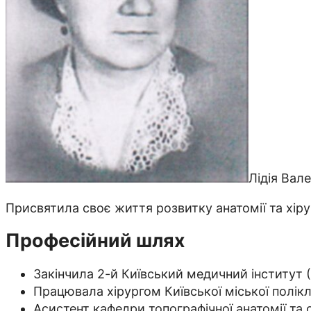
Лідія Вал
Присвятила своє життя розвитку анатомії та хір
Професійний шлях
Закінчила 2-й Київський медичний інститут 
Працювала хірургом Київської міської полік
Асистент кафедри топографічної анатомії та о