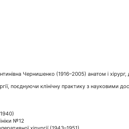
ентинівна Чернишенко (1916–2005) анатом і хірург,
ургії, поєднуючи клінічну практику з науковими д
(1940)
лініки №12
перативної хірургії (1943–1951)