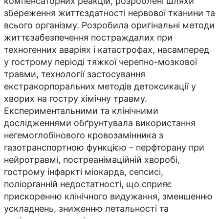
компенсаторних реакцій, розроблені шляхи
збереження життєздатності нервової тканини та
всього організму. Розробила оригінальні методи
життєзабезпечення постраждалих при
техногенних аваріях і катастрофах, насамперед
у гострому періоді тяжкої черепно-мозкової
травми, технології застосування
екстракорпоральних методів детоксикації у
хворих на гостру хімічну травму.
Експериментальними та клінічними
дослідженнями обґрунтувала використання
негемоглобінового кровозамінника з
газотранспортною функцією – перфторану при
нейротравмі, постреанімаційній хворобі,
гострому інфаркті міокарда, сепсисі,
поліорганній недостатності, що сприяє
прискоренню клінічного видужання, зменшенню
ускладнень, зниженню летальності та