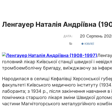
Ленгауер Наталія Андріївна (19
20 Серпень 20
ДАТА:
ЮВІЛЕЇ
Ленгау
головний лікар Київської станції швидкої і невід
тромбоемболічну бригаду, виїжджаючу за інфарк
Народилася в селищі Кефалівці Херсонської губер
факультеті Київського медичного інституту (1934
лаборанта; з 1934 р., після закінчення навчання 
помічника старшого лікаря зміни Швидкої допомог
частини Магнітогорського металургійного комбін