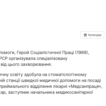
Календар
помоги, Герой Соціалістичної Праці (1969),
СРСР організувала спеціалізовану
від цього захворювання.
дичну освіту здобула на стоматологічному
ній станції швидкої медичної допомоги на посаді
я приймального відділення лікарні «Медсанпраця»,
ікар, заступник начальника медикосанітарної