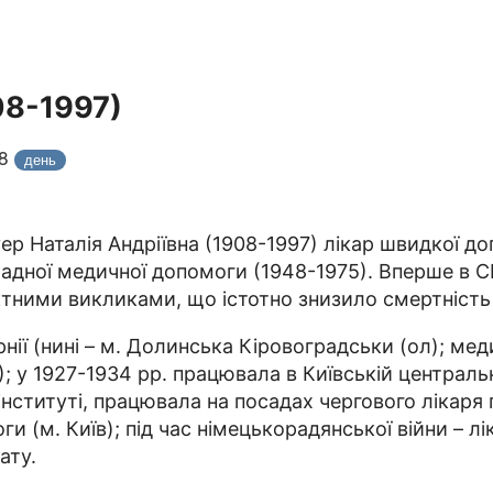
08-1997)
28
день
ер Наталія Андріївна (1908-1997) лікар швидкої до
кладної медичної допомоги (1948-1975). Вперше в 
тними викликами, що істотно знизило смертність 
нії (нині – м. Долинська Кіровоградськи (ол); ме
); у 1927-1934 рр. працювала в Київській централь
в інституті, працювала на посадах чергового лікар
и (м. Київ); під час німецькорадянської війни – л
ату.