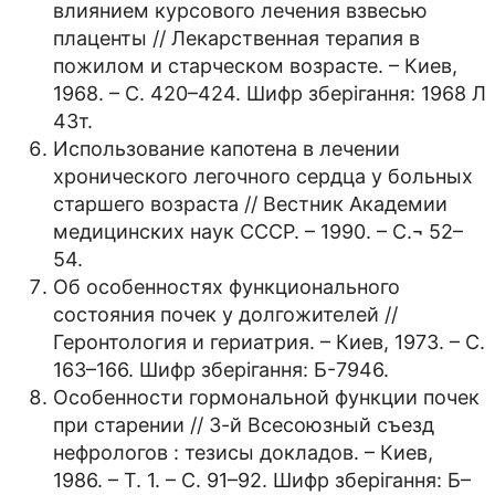
влиянием курсового лечения взвесью
плаценты // Лекарственная терапия в
пожилом и старческом возрасте. – Киев,
1968. – С. 420–424. Шифр зберігання: 1968 Л
43т.
Использование капотена в лечении
хронического легочного сердца у больных
старшего возраста // Вестник Академии
медицинских наук СССР. – 1990. – С.¬ 52–
54.
Об особенностях функционального
состояния почек у долгожителей //
Геронтология и гериатрия. – Киев, 1973. – С.
163–166. Шифр зберігання: Б-7946.
Особенности гормональной функции почек
при старении // 3-й Всесоюзный съезд
нефрологов : тезисы докладов. – Киев,
1986. – Т. 1. – С. 91–92. Шифр зберігання: Б–