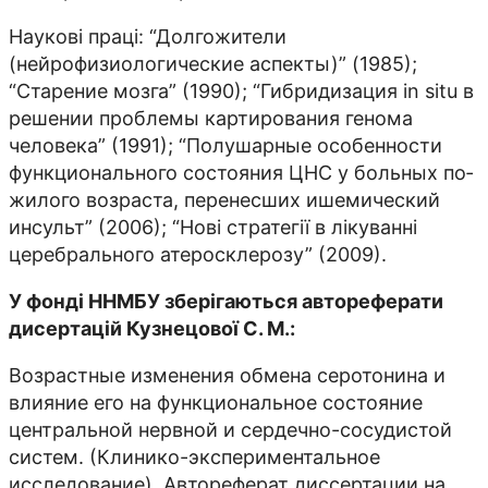
Наукові праці: “Долгожители
(нейрофизиологические аспекты)” (1985);
“Старение мозга” (1990); “Гибридизация in situ в
решении проблемы картирования генома
человека” (1991); “Полушарные особенности
функционального состояния ЦНС у больных по­
жилого возраста, перенесших ишеми­ческий
инсульт” (2006); “Нові стратегії в лікуван­ні
церебрального атеросклерозу” (2009).
У фонді ННМБУ зберігаються автореферати
дисертацій Кузнецової С. М.:
Возрастные изменения обмена серотонина и
влияние его на функциональное состояние
центральной нервной и сердечно-сосудистой
систем. (Клинико-экспериментальное
исследование). Автореферат диссертации на