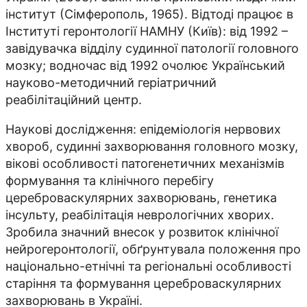
інститут (Сімферополь, 1965). Відтоді пра­цює в
Інституті геронтології НАМНУ (Київ): від 1992 –
завідувачка відділу судинної патології головного
моз­ку; водночас від 1992 очолює Український
науково-методичний геріатричний
реабілітаційний центр.
Наукові дослідження: епідеміологія нервових
хвороб, судинні захворювання головного мозку,
вікові особливості патогенетичних механізмів
формування та клінічного перебігу
цереброваскулярних захворювань, генетика
інсульту, реабілітація неврологічних хво­рих.
Зробила значний внесок у роз­виток клінічної
нейрогеронтології, обґрунтувала положення про
національно-етнічні та регіональні особливості
старіння та формування це­реброваскулярних
захворювань в Україні.