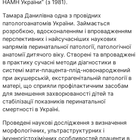
НАМН України” (з 1981).
Тамара Данилівна одна з провідних
патологоанатомів України. Займається
розробкою, вдосконаленням і впровадженням
перспективних і найсучасніших наукових
напрямів перинатальної патологїї, патологічної
анатомії дитячого віку. Створені та впроваджені
в практику сучасні методи діагностики в
системі мати-плацента-плід-новонароджений
при акушерській, екстрагенітальній патології в
матері, що сприяли профілактичним засобам
для зменшення захворюваності дітей та
стабілізації показників перинатальної
смертності в Україні.
Проведені наукові дослідження з визначення
морфологічних, ультраструктурних і
імунногістохімічних особливостей плаценти в