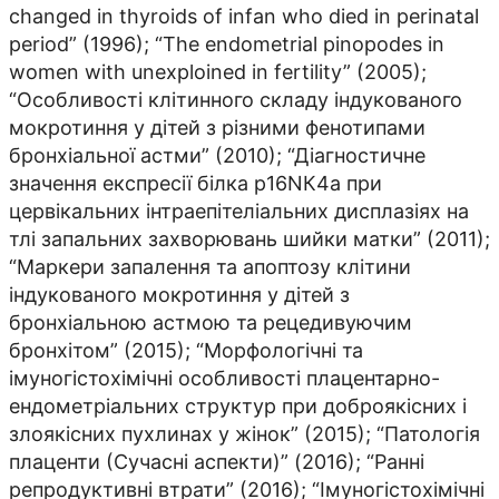
changed in thyroids of infan who died in perinatal
period” (1996); “The endometrial pinopodes in
women with unexploined in fertility” (2005);
“Особливості клітинного складу індукованого
мокротиння у дітей з різними фенотипами
бронхіальної астми” (2010); “Діагностичне
значення експресії білка р16NК4а при
цервікальних інтраепітеліальних дисплазіях на
тлі запальних захворювань шийки матки” (2011);
“Маркери запалення та апоптозу клітини
індукованого мокротиння у дітей з
бронхіальною астмою та рецедивуючим
бронхітом” (2015); “Морфологічні та
імуногістохімічні особливості плацентарно-
ендометріальних структур при доброякісних і
злоякісних пухлинах у жінок” (2015); “Патологія
плаценти (Сучасні аспекти)” (2016); “Ранні
репродуктивні втрати” (2016); “Імуногістохімічні