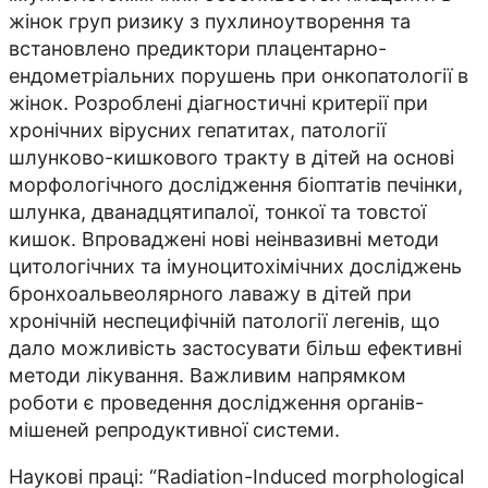
жінок груп ризику з пухлиноутворення та
встановлено предиктори плацентарно-
ендометріальних порушень при онкопатології в
жінок. Розроблені діагностичні критерії при
хронічних вірусних гепатитах, патології
шлунково-кишкового тракту в дітей на основі
морфологічного дослідження біоптатів печінки,
шлунка, дванадцятипалої, тонкої та товстої
кишок. Впроваджені нові неінвазивні методи
цитологічних та імуноцитохімічних досліджень
бронхоальвеолярного лаважу в дітей при
хронічній неспецифічній патології легенів, що
дало можливість застосувати більш ефективні
методи лікування. Важливим напрямком
роботи є проведення дослідження органів-
мішеней репродуктивної системи.
Наукові праці: “Radiation-Induced morphological