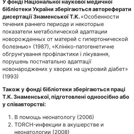
У фонді Національної наукової медичної
бібліотеки України зберігаються автореферати
дисертації Знаменської Т.К.
«Особенности
течения раннего периоде и некоторые
показатели метаболической адаптации
новорожденных от матерей с гипертонической
болезнью» (1987), «Клініко-патогенетичне
обгрунгування профілактики і лікування,
порушень постнатально адаптації
новонароджених у хворих на цукровий діабет»
(1993)
Також у фонді бібліотеки зберігаються праці
Т.К. Знаменської, підготовлені одноосібно або
у співавторстві:
В помощь неонатологу (2006)
TORCH-инфекции в акушерстве и
неонатологии (2008)