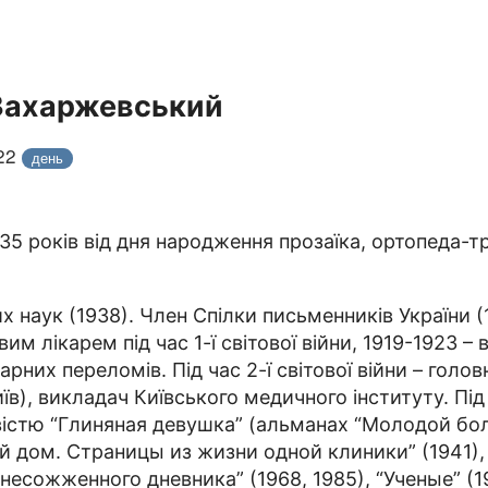
 Захаржевський
022
день
135 років від дня народження прозаїка, ортопеда-
 наук (1938). Член Спілки письменників України (
им лікарем під час 1-ї світової війни, 1919-1923 –
арних переломів. Під час 2-ї світової війни – голо
Київ), викладач Київського медичного інституту. П
істю “Глиняная девушка” (альманах “Молодой боль
дом. Страницы из жизни одной клиники” (1941), “В
 несожженного дневника” (1968, 1985), “Ученые” (