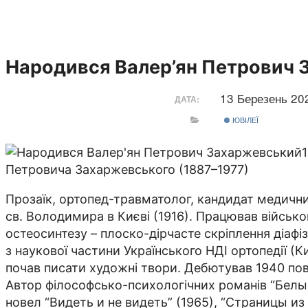
Народився Валер’ян Петрович
13 Березень 2
ДАТА:
ЮВІЛЕЇ
Петровича Захаржевського (1887–1977)
Прозаїк, ортопед-травматолог, кандидат медичних
св. Володимира в Києві (1916). Працював військов
остеосинтезу – плоско-дірчасте скріплення діафіз
з наукової частини Українського НДІ ортопедії (
почав писати художні твори. Дебютував 1940 пов
Автор філософсько-психологічних романів “Белый 
новел “Видеть и не видеть” (1965), “Страницы из