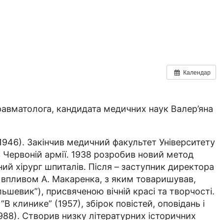
Календар
травматолога, кандидата медичних наук Валер’яна
1946). Закінчив медичний факультет Університету
 в Червоній армії. 1938 розробив новий метод
вний хірург шпиталів. Після – заступник директора
ід впливом А. Макаренка, з яким товаришував,
шевик”), присвяченою вічній красі та творчості.
 клинике” (1957), збірок повістей, оповідань і
1988). Створив низку літературних історичних