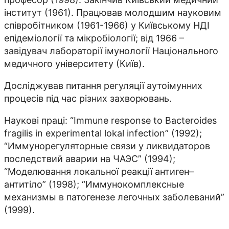
інститут (1961). Працював молодшим науковим
співробітником (1961-1966) у Київському НДІ
епідеміології та мікробіології; від 1966 –
завідувач лабораторії імунології Національного
медичного університету (Київ).
Досліджував питання регуляції аутоімунних
процесів під час різних захворювань.
Наукові праці: “Immune response to Bacteroides
fragilis in experimental lokal infection” (1992);
“Иммунорегуляторные связи у ликвидаторов
последствий аварии на ЧАЭС” (1994);
“Моделювання локальної реакції антиген–
антитіло” (1998); “Иммунокомплексные
механизмы в патогенезе легочных заболеваний”
(1999).