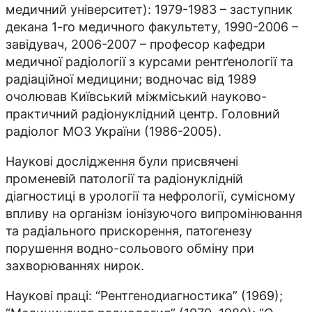
медичний університет): 1979-1983 – заступник
декана 1-го медичного факультету, 1990-2006 –
завідувач, 2006-2007 – професор кафедри
медичної радіології з курсами рентґенології та
радіаційної медицини; водночас від 1989
очолював Київський міжміський науково-
практичний радіонуклідний центр. Головний
радіолог МОЗ України (1986-2005).
Наукові дослідження були присвячені
променевій патології та ра­­діонуклідній
діагностиці в урології та нефрології, сумісному
впливу на організм іонізуючого випромінювання
та радіального приско­рен­­ня, патогенезу
порушення водно-сольового обміну при
захворюваннях нирок.
Наукові праці: “Рентгенодиагностика” (1969);