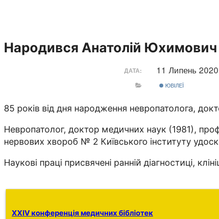
Народився Анатолій Юхимович
11 Липень 202
ДАТА:
ЮВІЛЕЇ
85 років від дня народження невропатолога, док
Невропатолог, доктор медичних наук (1981), проф
нервових хвороб № 2 Київського інституту удоско
Наукові праці присвячені ранній діагностиці, клін
XXIV конференція медичних бібліотек