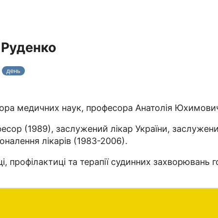
 Руденко
0
день
тора медичних наук, професора Анатолія Юхимович
есор (1989), заслужений лікар України, заслужений
налення лікарів (1983-2006).
іці, профілактиці та терапії судинних захворювань 